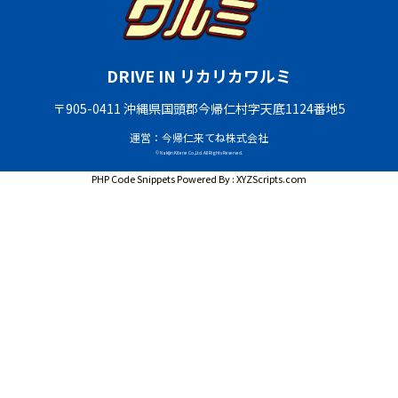
DRIVE IN リカリカワルミ
〒905-0411 沖縄県国頭郡今帰仁村字天底1124番地5
運営：今帰仁来てね株式会社
© Nakijin Kitene Co.,Ltd. All Rights Reserved.
PHP Code Snippets
Powered By :
XYZScripts.com