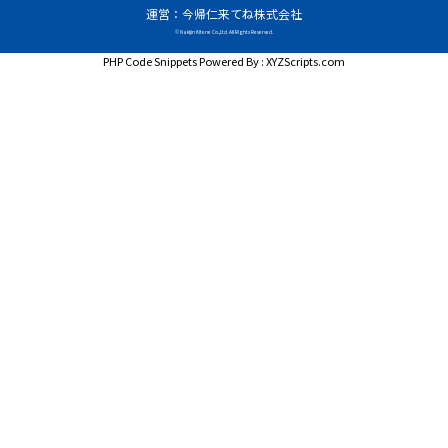
運営：今帰仁来てね株式会社
© Nakijin Kitene Co.,Ltd. All Rights Reserved.
PHP Code Snippets
Powered By :
XYZScripts.com