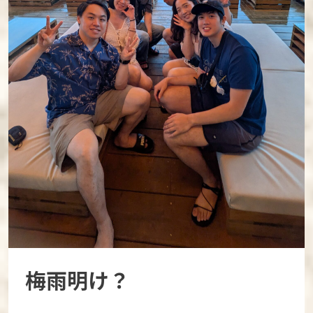
梅雨明け？