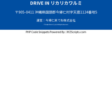
DRIVE IN リカリカワルミ
〒905-0411 沖縄県国頭郡今帰仁村字天底1124番地5
運営：今帰仁来てね株式会社
© Nakijin Kitene Co.,Ltd. All Rights Reserved.
PHP Code Snippets
Powered By :
XYZScripts.com