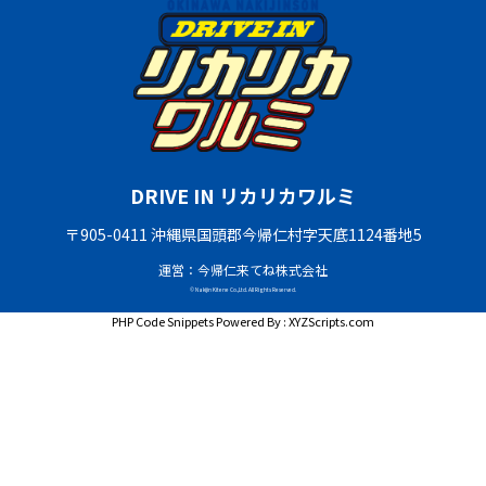
DRIVE IN リカリカワルミ
〒905-0411 沖縄県国頭郡今帰仁村字天底1124番地5
運営：今帰仁来てね株式会社
© Nakijin Kitene Co.,Ltd. All Rights Reserved.
PHP Code Snippets
Powered By :
XYZScripts.com