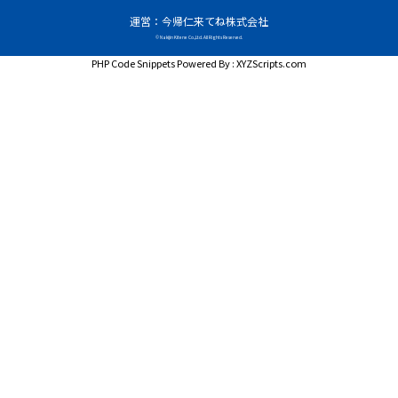
運営：今帰仁来てね株式会社
© Nakijin Kitene Co.,Ltd. All Rights Reserved.
PHP Code Snippets
Powered By :
XYZScripts.com