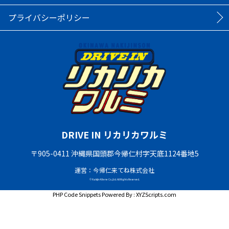
プライバシーポリシー
DRIVE IN リカリカワルミ
〒905-0411 沖縄県国頭郡今帰仁村字天底1124番地5
運営：今帰仁来てね株式会社
© Nakijin Kitene Co.,Ltd. All Rights Reserved.
PHP Code Snippets
Powered By :
XYZScripts.com