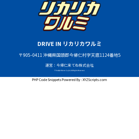
DRIVE IN リカリカワルミ
〒905-0411 沖縄県国頭郡今帰仁村字天底1124番地5
運営：今帰仁来てね株式会社
© Nakijin Kitene Co.,Ltd. All Rights Reserved.
PHP Code Snippets
Powered By :
XYZScripts.com