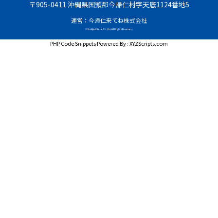
〒905-0411 沖縄県国頭郡今帰仁村字天底1124番地5
運営：今帰仁来てね株式会社
© Nakijin Kitene Co.,Ltd. All Rights Reserved.
PHP Code Snippets
Powered By :
XYZScripts.com