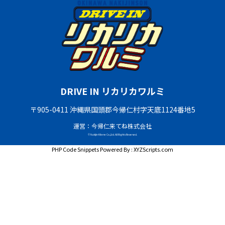
DRIVE IN リカリカワルミ
〒905-0411 沖縄県国頭郡今帰仁村字天底1124番地5
運営：今帰仁来てね株式会社
© Nakijin Kitene Co.,Ltd. All Rights Reserved.
PHP Code Snippets
Powered By :
XYZScripts.com