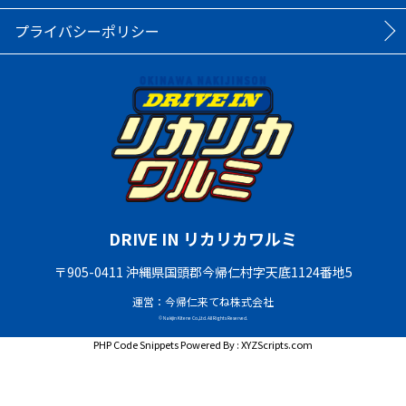
プライバシーポリシー
DRIVE IN リカリカワルミ
〒905-0411 沖縄県国頭郡今帰仁村字天底1124番地5
運営：今帰仁来てね株式会社
© Nakijin Kitene Co.,Ltd. All Rights Reserved.
PHP Code Snippets
Powered By :
XYZScripts.com