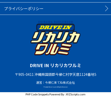
プライバシーポリシー
DRIVE IN リカリカワルミ
〒905-0411 沖縄県国頭郡今帰仁村字天底1124番地5
運営：今帰仁来てね株式会社
© Nakijin Kitene Co.,Ltd. All Rights Reserved.
PHP Code Snippets
Powered By :
XYZScripts.com