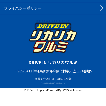
プライバシーポリシー
DRIVE IN リカリカワルミ
〒905-0411 沖縄県国頭郡今帰仁村字天底1124番地5
運営：今帰仁来てね株式会社
© Nakijin Kitene Co.,Ltd. All Rights Reserved.
PHP Code Snippets
Powered By :
XYZScripts.com