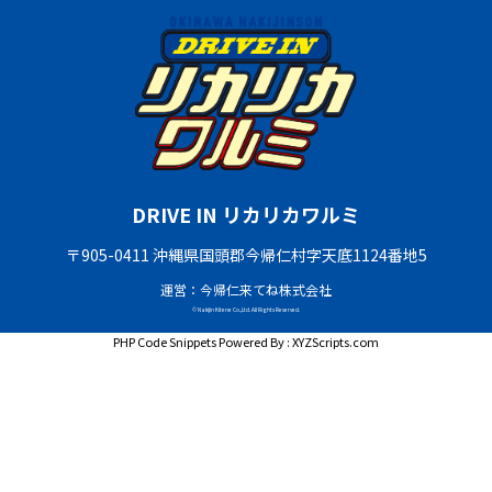
DRIVE IN リカリカワルミ
〒905-0411 沖縄県国頭郡今帰仁村字天底1124番地5
運営：今帰仁来てね株式会社
© Nakijin Kitene Co.,Ltd. All Rights Reserved.
PHP Code Snippets
Powered By :
XYZScripts.com