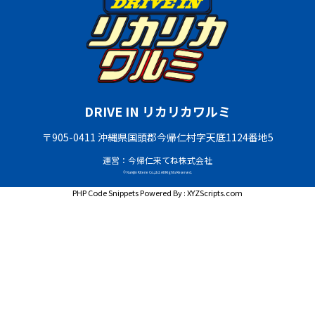
DRIVE IN リカリカワルミ
〒905-0411 沖縄県国頭郡今帰仁村字天底1124番地5
運営：今帰仁来てね株式会社
© Nakijin Kitene Co.,Ltd. All Rights Reserved.
PHP Code Snippets
Powered By :
XYZScripts.com