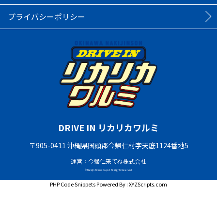
プライバシーポリシー
DRIVE IN リカリカワルミ
〒905-0411 沖縄県国頭郡今帰仁村字天底1124番地5
運営：今帰仁来てね株式会社
© Nakijin Kitene Co.,Ltd. All Rights Reserved.
PHP Code Snippets
Powered By :
XYZScripts.com