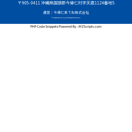
〒905-0411 沖縄県国頭郡今帰仁村字天底1124番地5
運営：今帰仁来てね株式会社
© Nakijin Kitene Co.,Ltd. All Rights Reserved.
PHP Code Snippets
Powered By :
XYZScripts.com