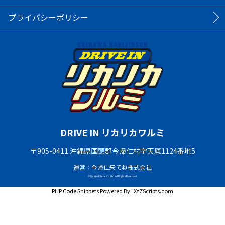
プライバシーポリシー
DRIVE IN リカリカワルミ
〒905-0411 沖縄県国頭郡今帰仁村字天底1124番地5
運営：今帰仁来てね株式会社
© Nakijin Kitene Co.,Ltd. All Rights Reserved.
PHP Code Snippets
Powered By :
XYZScripts.com