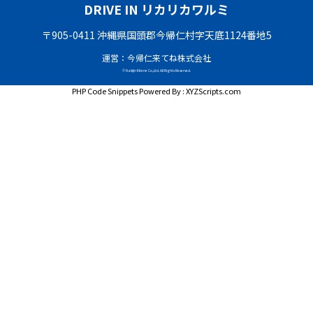
DRIVE IN リカリカワルミ
〒905-0411 沖縄県国頭郡今帰仁村字天底1124番地5
運営：今帰仁来てね株式会社
© Nakijin Kitene Co.,Ltd. All Rights Reserved.
PHP Code Snippets
Powered By :
XYZScripts.com