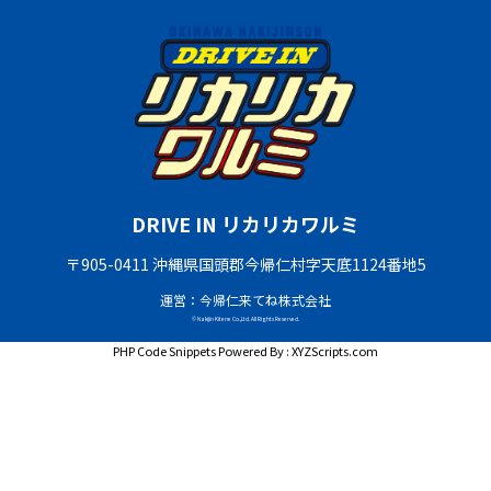
DRIVE IN リカリカワルミ
〒905-0411 沖縄県国頭郡今帰仁村字天底1124番地5
運営：今帰仁来てね株式会社
© Nakijin Kitene Co.,Ltd. All Rights Reserved.
PHP Code Snippets
Powered By :
XYZScripts.com