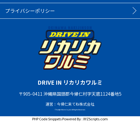
プライバシーポリシー
DRIVE IN リカリカワルミ
〒905-0411 沖縄県国頭郡今帰仁村字天底1124番地5
運営：今帰仁来てね株式会社
© Nakijin Kitene Co.,Ltd. All Rights Reserved.
PHP Code Snippets
Powered By :
XYZScripts.com