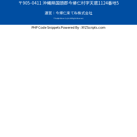
〒905-0411 沖縄県国頭郡今帰仁村字天底1124番地5
運営：今帰仁来てね株式会社
© Nakijin Kitene Co.,Ltd. All Rights Reserved.
PHP Code Snippets
Powered By :
XYZScripts.com