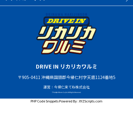
DRIVE IN リカリカワルミ
〒905-0411 沖縄県国頭郡今帰仁村字天底1124番地5
運営：今帰仁来てね株式会社
© Nakijin Kitene Co.,Ltd. All Rights Reserved.
PHP Code Snippets
Powered By :
XYZScripts.com