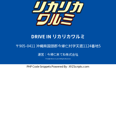
DRIVE IN リカリカワルミ
〒905-0411 沖縄県国頭郡今帰仁村字天底1124番地5
運営：今帰仁来てね株式会社
© Nakijin Kitene Co.,Ltd. All Rights Reserved.
PHP Code Snippets
Powered By :
XYZScripts.com