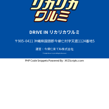
DRIVE IN リカリカワルミ
〒905-0411 沖縄県国頭郡今帰仁村字天底1124番地5
運営：今帰仁来てね株式会社
© Nakijin Kitene Co.,Ltd. All Rights Reserved.
PHP Code Snippets
Powered By :
XYZScripts.com