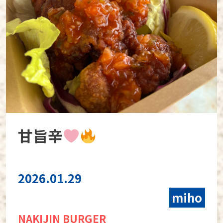
甘旨辛
2026.01.29
miho
NAKIJIN BURGER