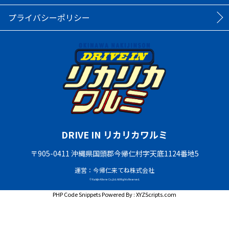
プライバシーポリシー
DRIVE IN リカリカワルミ
〒905-0411 沖縄県国頭郡今帰仁村字天底1124番地5
運営：今帰仁来てね株式会社
© Nakijin Kitene Co.,Ltd. All Rights Reserved.
PHP Code Snippets
Powered By :
XYZScripts.com