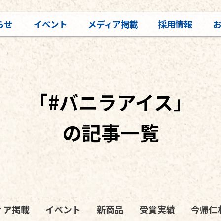
らせ
イベント
メディア掲載
採用情報
「#バニラアイス」
の記事一覧
ィア掲載
イベント
新商品
受賞実績
今帰仁