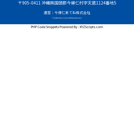
〒905-0411 沖縄県国頭郡今帰仁村字天底1124番地5
運営：今帰仁来てね株式会社
© Nakijin Kitene Co.,Ltd. All Rights Reserved.
PHP Code Snippets
Powered By :
XYZScripts.com