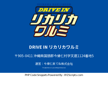
DRIVE IN リカリカワルミ
〒905-0411 沖縄県国頭郡今帰仁村字天底1124番地5
運営：今帰仁来てね株式会社
© Nakijin Kitene Co.,Ltd. All Rights Reserved.
PHP Code Snippets
Powered By :
XYZScripts.com