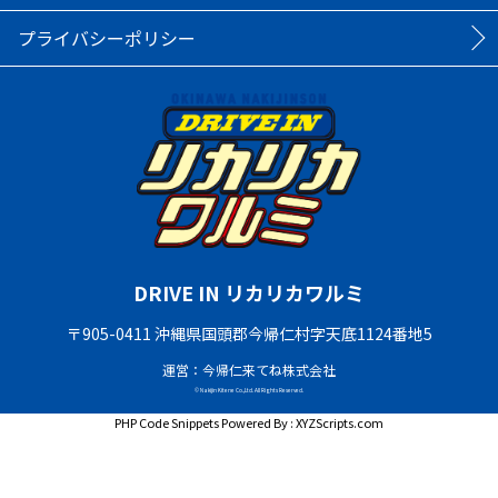
プライバシーポリシー
DRIVE IN リカリカワルミ
〒905-0411 沖縄県国頭郡今帰仁村字天底1124番地5
運営：今帰仁来てね株式会社
© Nakijin Kitene Co.,Ltd. All Rights Reserved.
PHP Code Snippets
Powered By :
XYZScripts.com