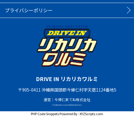
プライバシーポリシー
DRIVE IN リカリカワルミ
〒905-0411 沖縄県国頭郡今帰仁村字天底1124番地5
運営：今帰仁来てね株式会社
© Nakijin Kitene Co.,Ltd. All Rights Reserved.
PHP Code Snippets
Powered By :
XYZScripts.com