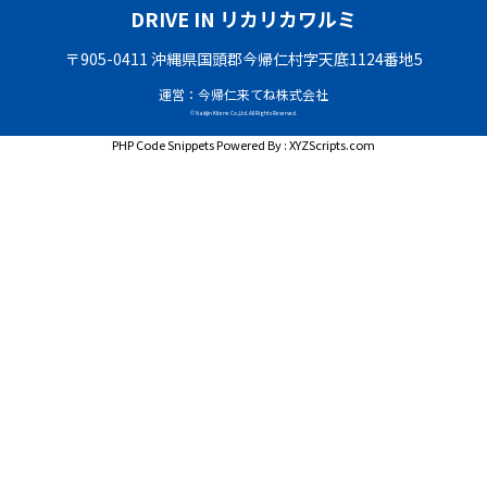
DRIVE IN リカリカワルミ
〒905-0411 沖縄県国頭郡今帰仁村字天底1124番地5
運営：今帰仁来てね株式会社
© Nakijin Kitene Co.,Ltd. All Rights Reserved.
PHP Code Snippets
Powered By :
XYZScripts.com