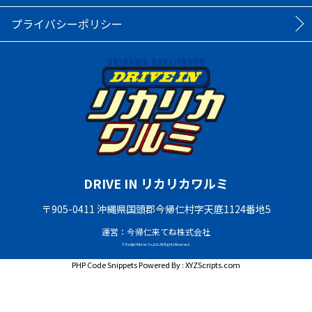
プライバシーポリシー
DRIVE IN リカリカワルミ
〒905-0411 沖縄県国頭郡今帰仁村字天底1124番地5
運営：今帰仁来てね株式会社
© Nakijin Kitene Co.,Ltd. All Rights Reserved.
PHP Code Snippets
Powered By :
XYZScripts.com