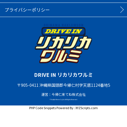
プライバシーポリシー
DRIVE IN リカリカワルミ
〒905-0411 沖縄県国頭郡今帰仁村字天底1124番地5
運営：今帰仁来てね株式会社
© Nakijin Kitene Co.,Ltd. All Rights Reserved.
PHP Code Snippets
Powered By :
XYZScripts.com