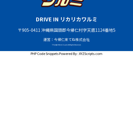
DRIVE IN リカリカワルミ
〒905-0411 沖縄県国頭郡今帰仁村字天底1124番地5
運営：今帰仁来てね株式会社
© Nakijin Kitene Co.,Ltd. All Rights Reserved.
PHP Code Snippets
Powered By :
XYZScripts.com