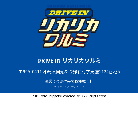
DRIVE IN リカリカワルミ
〒905-0411 沖縄県国頭郡今帰仁村字天底1124番地5
運営：今帰仁来てね株式会社
© Nakijin Kitene Co.,Ltd. All Rights Reserved.
PHP Code Snippets
Powered By :
XYZScripts.com