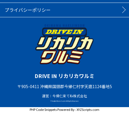
プライバシーポリシー
DRIVE IN リカリカワルミ
〒905-0411 沖縄県国頭郡今帰仁村字天底1124番地5
運営：今帰仁来てね株式会社
© Nakijin Kitene Co.,Ltd. All Rights Reserved.
PHP Code Snippets
Powered By :
XYZScripts.com