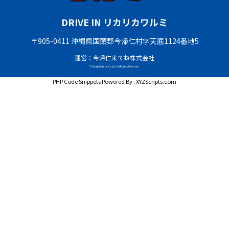
DRIVE IN リカリカワルミ
〒905-0411 沖縄県国頭郡今帰仁村字天底1124番地5
運営：今帰仁来てね株式会社
© Nakijin Kitene Co.,Ltd. All Rights Reserved.
PHP Code Snippets
Powered By :
XYZScripts.com