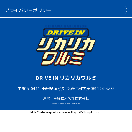
プライバシーポリシー
DRIVE IN リカリカワルミ
〒905-0411 沖縄県国頭郡今帰仁村字天底1124番地5
運営：今帰仁来てね株式会社
© Nakijin Kitene Co.,Ltd. All Rights Reserved.
PHP Code Snippets
Powered By :
XYZScripts.com