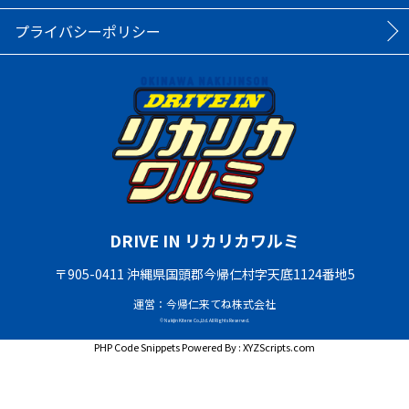
プライバシーポリシー
DRIVE IN リカリカワルミ
〒905-0411 沖縄県国頭郡今帰仁村字天底1124番地5
運営：今帰仁来てね株式会社
© Nakijin Kitene Co.,Ltd. All Rights Reserved.
PHP Code Snippets
Powered By :
XYZScripts.com