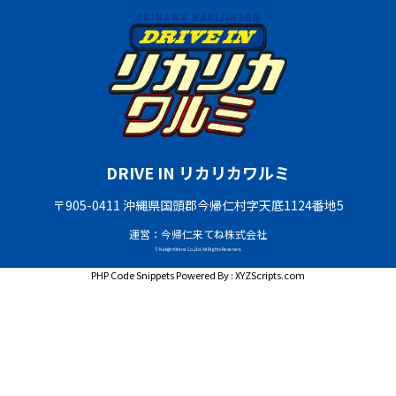
DRIVE IN リカリカワルミ
〒905-0411 沖縄県国頭郡今帰仁村字天底1124番地5
運営：今帰仁来てね株式会社
© Nakijin Kitene Co.,Ltd. All Rights Reserved.
PHP Code Snippets
Powered By :
XYZScripts.com