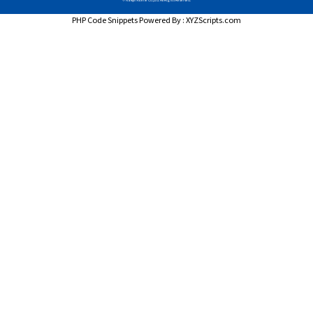
PHP Code Snippets
Powered By :
XYZScripts.com