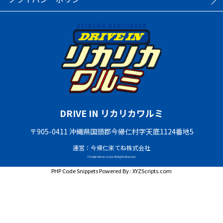
DRIVE IN リカリカワルミ
〒905-0411 沖縄県国頭郡今帰仁村字天底1124番地5
運営：今帰仁来てね株式会社
© Nakijin Kitene Co.,Ltd. All Rights Reserved.
PHP Code Snippets
Powered By :
XYZScripts.com