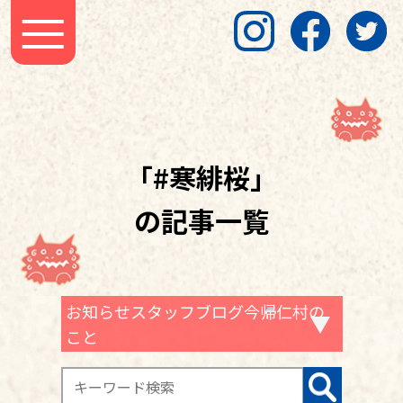
「#寒緋桜」
の記事一覧
お知らせスタッフブログ今帰仁村の
こと