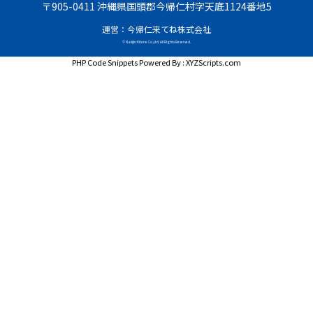
〒905-0411 沖縄県国頭郡今帰仁村字天底1124番地5
運営：今帰仁来てね株式会社
© Nakijin Kitene Co.,Ltd. All Rights Reserved.
PHP Code Snippets
Powered By :
XYZScripts.com