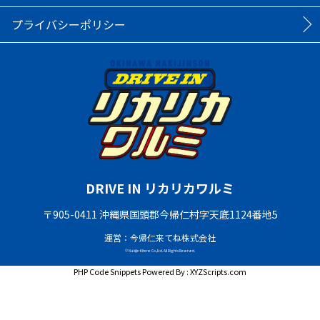
プライバシーポリシー
DRIVE IN リカリカワルミ
〒905-0411 沖縄県国頭郡今帰仁村字天底1124番地5
運営：今帰仁来てね株式会社
© Nakijin Kitene Co.,Ltd. All Rights Reserved.
PHP Code Snippets
Powered By :
XYZScripts.com