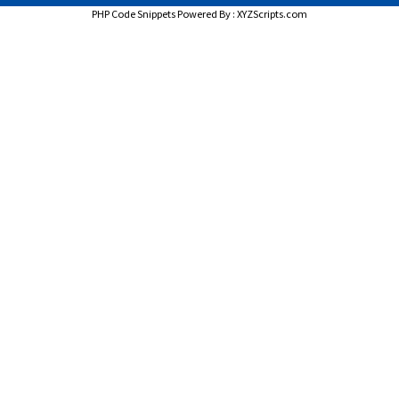
PHP Code Snippets
Powered By :
XYZScripts.com