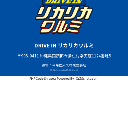
DRIVE IN リカリカワルミ
〒905-0411 沖縄県国頭郡今帰仁村字天底1124番地5
運営：今帰仁来てね株式会社
© Nakijin Kitene Co.,Ltd. All Rights Reserved.
PHP Code Snippets
Powered By :
XYZScripts.com