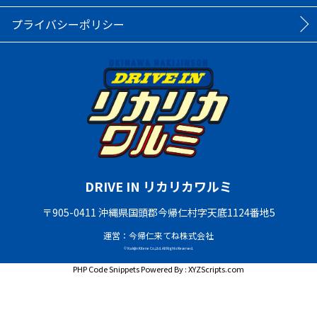
プライバシーポリシー
DRIVE IN リカリカワルミ
〒905-0411 沖縄県国頭郡今帰仁村字天底1124番地5
運営：今帰仁来てね株式会社
© Nakijin Kitene Co.,Ltd. All Rights Reserved.
PHP Code Snippets
Powered By :
XYZScripts.com