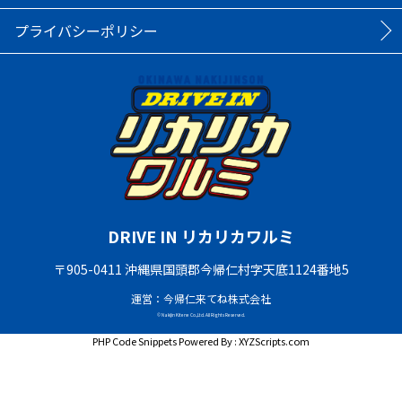
プライバシーポリシー
DRIVE IN リカリカワルミ
〒905-0411 沖縄県国頭郡今帰仁村字天底1124番地5
運営：今帰仁来てね株式会社
© Nakijin Kitene Co.,Ltd. All Rights Reserved.
PHP Code Snippets
Powered By :
XYZScripts.com