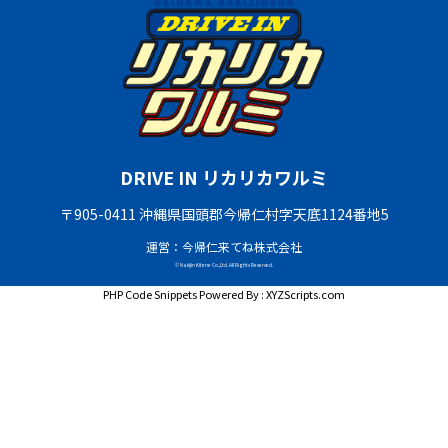
DRIVE IN リカリカワルミ
〒905-0411 沖縄県国頭郡今帰仁村字天底1124番地5
運営：今帰仁来てね株式会社
© Nakijin Kitene Co.,Ltd. All Rights Reserved.
PHP Code Snippets
Powered By :
XYZScripts.com